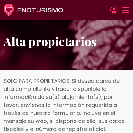
Pasar al contenido principal
Alta propietarios
SOLO PARA PROPIETARIOS. Si desea darse de
alta como cliente y hacer disponible la
información de su(s) alojamiento(s), por
favor, envíenos la información requerida a
través de nuestro formulario. Incluya en el
mensaje su web, si dispone de ella, sus datos
fiscales y el número de registro oficial.