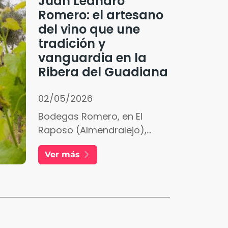
Juan Leandro
Romero: el artesano
del vino que une
tradición y
vanguardia en la
Ribera del Guadiana
02/05/2026
Bodegas Romero, en El
Raposo (Almendralejo),
combina tradición familiar,
Ver más
vinos naturales, viticultura
ecológica y proyectos de
biodiversidad.