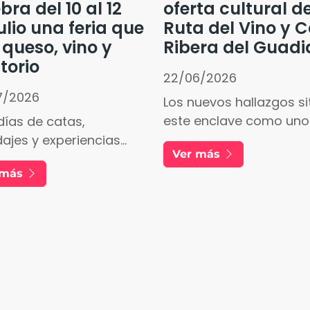
bra del 10 al 12
oferta cultural de
ulio una feria que
Ruta del Vino y 
 queso, vino y
Ribera del Guad
itorio
22/06/2026
7/2026
Los nuevos hallazgos s
este enclave como uno
días de catas,
los conjuntos de
ajes y experiencias
Ver más
arqueología industrial
rísticas en un enclave
 más
destacados de Extrema
erado del patrimonio
un valor añadido para
ero de la Bahía de
quienes recorren el terr
.
vitivinícola de La DO Ri
del Guadiana