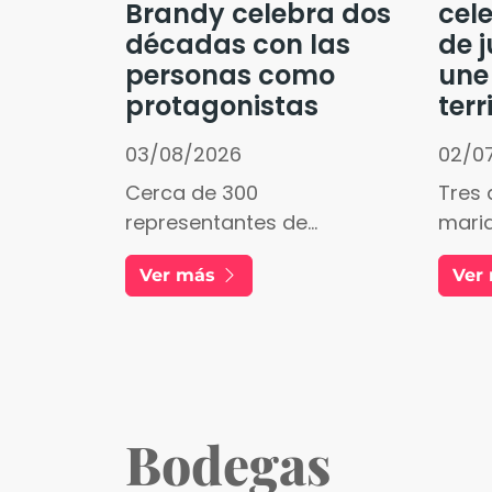
Brandy celebra dos
cele
décadas con las
de j
personas como
une
protagonistas
terr
03/08/2026
02/0
Cerca de 300
Tres 
representantes de
marid
empresas, entidades,
enotu
Ver más
Ver
instituciones y municipios
recup
participaron en una gala
salin
marcada por la emoción, la
Cádiz
música y las historias
humanas que han
construido la Ruta
Bodegas