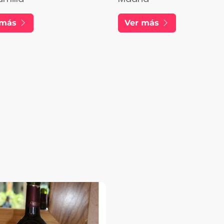
 más
Ver más