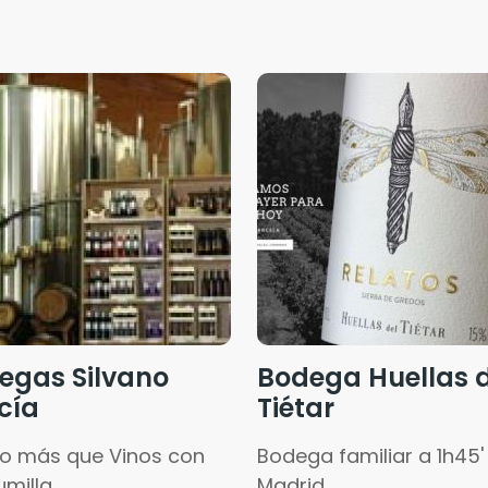
egas Silvano
Bodega Huellas d
cía
Tiétar
o más que Vinos con
Bodega familiar a 1h45'
umilla
Madrid