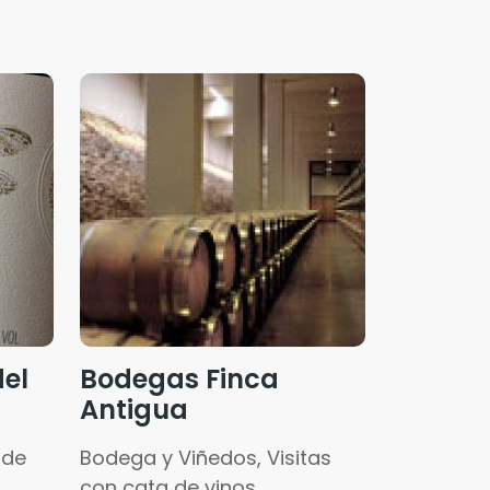
el
Bodegas Finca
Antigua
 de
Bodega y Viñedos, Visitas
con cata de vinos.