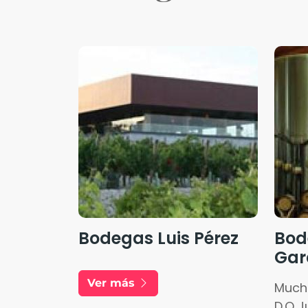
Bodegas Luis Pérez
Bod
Gar
Ver más
Much
D.O J