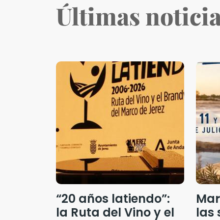
Últimas notici
“20 años latiendo”:
Mar
la Ruta del Vino y el
las 