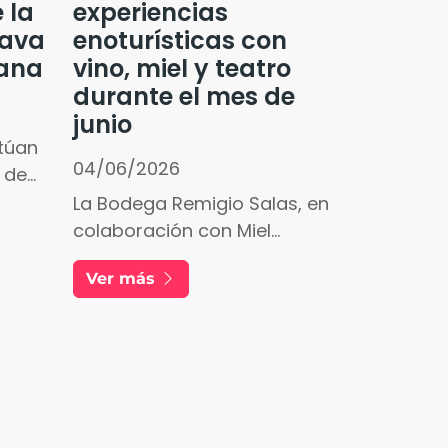
 la
experiencias
Cava
enoturísticas con
iana
vino, miel y teatro
durante el mes de
junio
itúan
04/06/2026
 de
La Bodega Remigio Salas, en
 más
colaboración con Miel
dura,
Eldana, presenta para este
Ver más
mes de junio un programa
itorio
de actividades que combina
bera
naturaleza, vino, miel y
cultura.