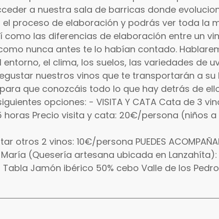
ceder a nuestra sala de barricas donde evolucio
 el proceso de elaboración y podrás ver toda la 
sí como las diferencias de elaboración entre un vin
 como nunca antes te lo habían contado. Hablare
entorno, el clima, los suelos, las variedades de 
gustar nuestros vinos que te transportarán a su l
ara que conozcáis todo lo que hay detrás de ello
siguientes opciones: - VISITA Y CATA Cata de 3 vino
1,5 horas Precio visita y cata: 20€/persona (niños a
atar otros 2 vinos: 10€/persona PUEDES ACOMPAÑ
 María (Quesería artesana ubicada en Lanzahíta):
 - Tabla Jamón ibérico 50% cebo Valle de los Pedr