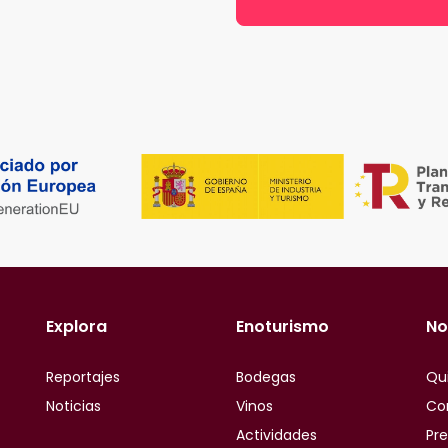
Explora
Enoturismo
No
Reportajes
Bodegas
Qu
Noticias
Vinos
Co
Actividades
Pr