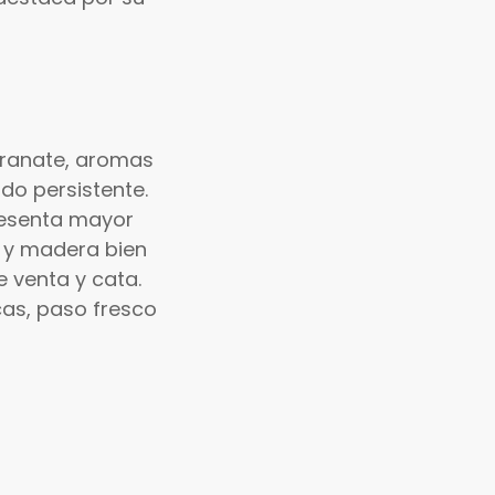
granate, aromas
do persistente.
resenta mayor
a y madera bien
 venta y cata.
icas, paso fresco