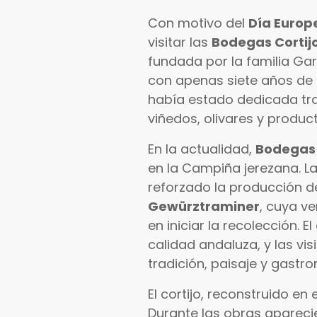
Con motivo del
Día Europ
visitar las
Bodegas Cortij
fundada por la familia G
con apenas siete años de 
había estado dedicada tr
viñedos, olivares y produc
En la actualidad,
Bodegas 
en la Campiña jerezana. La
reforzado la producción d
Gewürztraminer
, cuya v
en iniciar la recolección. 
calidad andaluza, y las vi
tradición, paisaje y gastro
El cortijo, reconstruido en
Durante las obras aparec