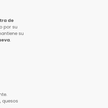
xtra de
do por su
mantiene su
ueva
.
nte.
s, quesos