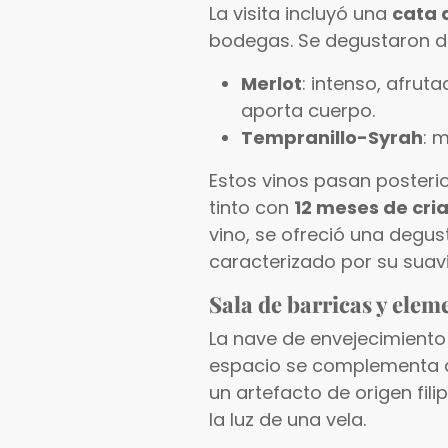
La visita incluyó una
cata 
bodegas. Se degustaron do
Merlot
: intenso, afrut
aporta cuerpo.
Tempranillo-Syrah
: 
Estos vinos pasan posteri
tinto con
12 meses de cri
vino, se ofreció una degu
caracterizado por su suavi
Sala de barricas y elem
La nave de envejecimiento 
espacio se complementa co
un artefacto de origen fili
la luz de una vela.