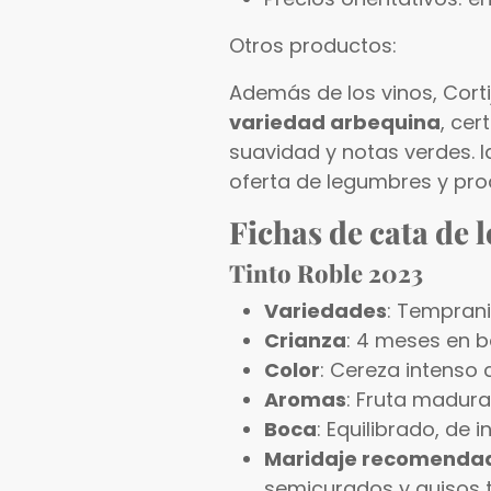
Otros productos:
Además de los vinos, Cort
variedad arbequina
, cer
suavidad y notas verdes. I
oferta de legumbres y pro
Fichas de cata de 
Tinto Roble 2023
Variedades
: Tempranil
Crianza
: 4 meses en b
Color
: Cereza intenso 
Aromas
: Fruta madura
Boca
: Equilibrado, de 
Maridaje recomenda
semicurados y guisos t