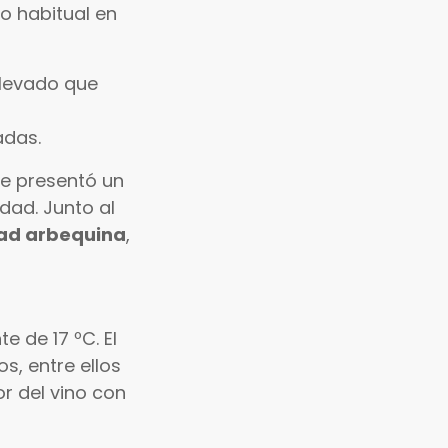
o habitual en
elevado que
adas.
se presentó un
dad. Junto al
dad arbequina
,
 de 17 ºC. El
, entre ellos
or del vino con