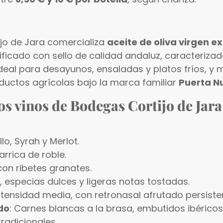
ijo de Jara comercializa
aceite de oliva virgen e
tificado con sello de calidad andaluz, caracteriza
deal para desayunos, ensaladas y platos fríos, y 
ductos agrícolas bajo la marca familiar
Puerta N
los vinos de Bodegas Cortijo de Jara
lo, Syrah y Merlot.
arrica de roble.
con ribetes granates.
, especias dulces y ligeras notas tostadas.
intensidad media, con retronasal afrutado persiste
do
: Carnes blancas a la brasa, embutidos ibérico
radicionales.