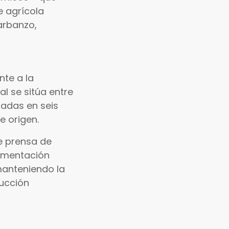
e agrícola
garbanzo,
nte a la
l se sitúa entre
radas en seis
e origen.
e prensa de
ermentación
manteniendo la
ucción