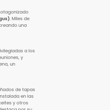
protagonizado
egus)
. Miles de
 creando una
ivilegiadas a los
euniones, y
lena, un
añados de tapas
 instalada en las
ceites y otros
 destaca por su