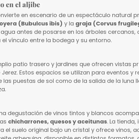
 en el aljibe
 convierte en escenario de un espectáculo natural 
oyera (Bubulcus ibis)
y la
graja (Corvus frugil
 agua antes de posarse en los árboles cercanos,
el vínculo entre la bodega y su entorno.
plio patio trasero y jardines que ofrecen vistas pr
rez. Estos espacios se utilizan para eventos y r
 las puestas de sol como de la salida de la luna l
za.
una degustación de vinos tintos y blancos acomp
las
chicharrones, quesos y aceitunas
. La tienda,
el suelo original bajo un cristal y ofrece vinos, a
aceite arbequina, disponible en distintos formatos,