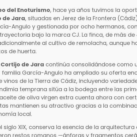
eo del Enoturismo
, hace ya años tuvimos la opor
o de Jara
, situadas en Jerez de la Frontera (Cádiz
arcía-Angulo y gestionada por ocho hermanos, co
trayectoria bajo la marca CJ. La finca, de más de
adicionalmente al cultivo de remolacha, aunque 
tos de huerta.
Cortijo de Jara
continúa consolidándose como u
 familia García-Angulo ha ampliado su oferta eno
e vinos de la Tierra de Cádiz, incluyendo varieda
endimia temprana sitúa a la bodega entre las pri
El aceite de oliva virgen extra cuenta ahora con cert
sitas mantienen su atractivo gracias a la combina
nomía local.
 el siglo XIX, conserva la esencia de la arquitectura
ieron restos romanos —ánforas y fragmentos ce