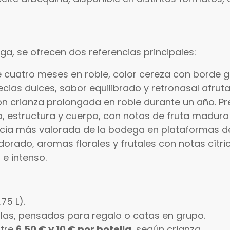
ega, se ofrecen dos referencias principales:
de cuatro meses en roble, color cereza con borde 
cias dulces, sabor equilibrado y retronasal afruta
on crianza prolongada en roble durante un año. P
, estructura y cuerpo, con notas de fruta madur
encia más valorada de la bodega en plataformas de
 dorado, aromas florales y frutales con notas cítr
 e intenso.
75 L).
llas, pensados para regalo o catas en grupo.
ntre
6,50 € y 10 € por botella
, según crianza.