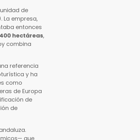
tunidad de
). La empresa,
ntaba entonces
400 hectáreas
,
hoy combina
na referencia
turística y ha
des como
meras de Europa
ificación de
ción de
 andaluza.
rámicos— que