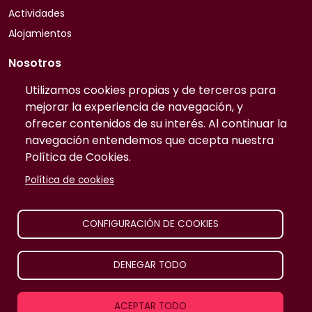
Actividades
Alojamientos
Nosotros
Quiénes somos
Utilizamos cookies propias y de terceros para
mejorar la experiencia de navegación, y
Contacto
ofrecer contenidos de su interés. Al continuar la
Preguntas frecuentes
navegación entendemos que acepta nuestra
Tarifas
Política de Cookies.
Información
Política de cookies
Publicidad
Prensa
CONFIGURACIÓN DE COOKIES
Aviso legal
DENEGAR TODO
TurismoRural Internet S.L. |
2026
Todos los derechos
ACEPTAR TODO