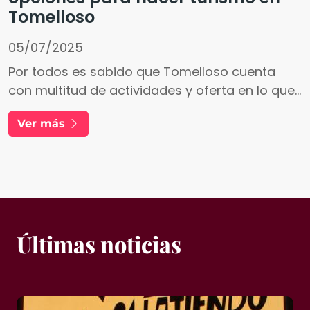
Tomelloso
05/07/2025
Por todos es sabido que Tomelloso cuenta
con multitud de actividades y oferta en lo que
a turismo se refiere para los visitantes de la
Ver más
ciudad. El enoturismo y las cuevas de
Tomelloso son dos de los principales
atractivos que hacen que miles de personas vi
Últimas noticias