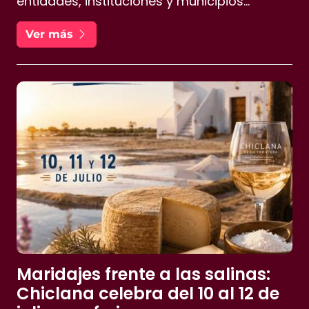
entidades, instituciones y municipios
participaron en una gala marcada por la
Ver más
emoción, la música y las historias humanas
que han construido la Ruta
Maridajes frente a las salinas:
Chiclana celebra del 10 al 12 de