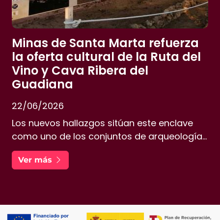
Minas de Santa Marta refuerza
la oferta cultural de la Ruta del
Vino y Cava Ribera del
Guadiana
22/06/2026
Los nuevos hallazgos sitúan este enclave
como uno de los conjuntos de arqueología
industrial más destacados de Extremadura,
Ver más
un valor añadido para quienes recorren el
territorio vitivinícola de La DO Ribera del
Guadiana