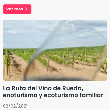
sus Tempranillo y Macabeo y las autóctonas
Ver más
Pardina y Cayetana.
La Ruta del Vino de Rueda,
enoturismo y ecoturismo familiar
02/02/2021