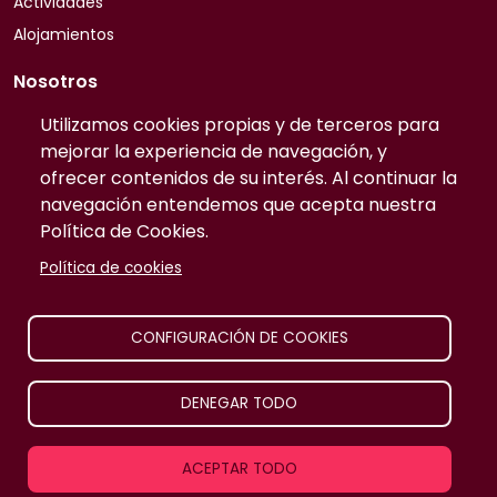
Actividades
Alojamientos
Nosotros
Quiénes somos
Utilizamos cookies propias y de terceros para
mejorar la experiencia de navegación, y
Contacto
ofrecer contenidos de su interés. Al continuar la
Preguntas frecuentes
navegación entendemos que acepta nuestra
Tarifas
Política de Cookies.
Información
Política de cookies
Publicidad
Prensa
CONFIGURACIÓN DE COOKIES
Aviso legal
DENEGAR TODO
TurismoRural Internet S.L. |
2026
Todos los derechos
ACEPTAR TODO
reservados